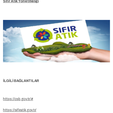
Sıfır Atık Yönetmeliği
İLGİLİ BAĞLANTILAR
https://csb.gov.tr/#
https://sifiratik.gov.tr/