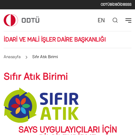
İkincil m
Ana içeriğe atla
ODTÜ
BİDB
ÖİDB
SSS
EN
İDARİ VE MALİ İŞLER DAİRE BAŞKANLIĞI
Anasayfa
Sıfır Atık Birimi
Sıfır Atık Birimi
SAYS UYGULAYICILARI İÇİN