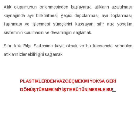
Atık oluşumunun önlenmesinden başlayarak, atıkların azaltılması,
kaynağında ayrı biriktirilmesi, geçici depolanması, ayrı toplanması,
taşınması ve işlenmesi süreçlerini kapsayan sıfır atık yönetim
sisteminin kurulmasını ve devamlılığını sağlamak.
Sıfır Atık Bilgi Sistemine kayıt olmak ve bu kapsamda yönetilen
atıkların izlenebilirliğini sağlamak.
PLASTİKLERDEN VAZGEÇMEK Mİ YOKSA GERİ
DÖNÜŞTÜRMEK Mİ? İŞTE BÜTÜN MESELE BU
!.