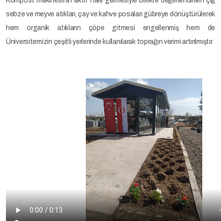
Kompost makinesinin aktif hale gelmesiyle birlikte değerlendirilen çiğ
sebze ve meyve atıkları, çay ve kahve posaları gübreye dönüştürülerek
hem organik atıkların çöpe gitmesi engellenmiş hem de
Üniversitemizin çeşitli yerlerinde kullanılarak toprağın verimi artırılmıştır.